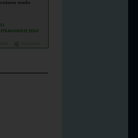
ważona moda
CI
ETRANSMISJĘ SESJI
MISJA
TŁUMACZENIE