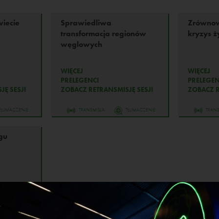
wiecie
Sprawiedliwa
Zrównow
transformacja regionów
kryzys 
węglowych
WIĘCEJ
WIĘCEJ
PRELEGENCI
PRELEGEN
JĘ SESJI
ZOBACZ RETRANSMISJĘ SESJI
ZOBACZ R
TŁUMACZENIE
TRANSMISJA
TŁUMACZENIE
TRANS
gu
JĘ SESJI
TŁUMACZENIE