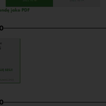
2022.10.18
2022.10.19
endę jako PDF
0
a:
i
JĘ SESJI
TŁUMACZENIE
0