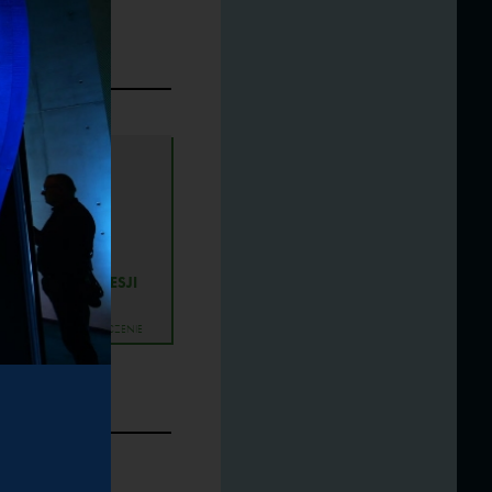
as dla
dzialnych
CI
ETRANSMISJĘ SESJI
MISJA
TŁUMACZENIE