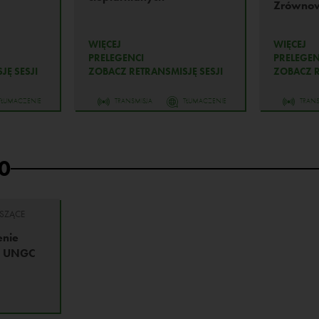
Zrówno
WIĘCEJ
WIĘCEJ
PRELEGENCI
PRELEGEN
JĘ SESJI
ZOBACZ RETRANSMISJĘ SESJI
ZOBACZ R
TŁUMACZENIE
TRANSMISJA
TŁUMACZENIE
TRANS
0
SZĄCE
enie
j UNGC