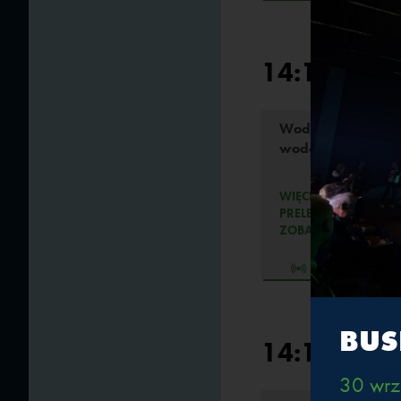
14:15-15:3
Wodór i gospodar
wodorowa
WIĘCEJ
PRELEGENCI
ZOBACZ RETRANSMIS
TRANSMISJA
BUS
14:15-17:3
30 wrz