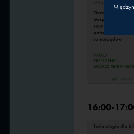
WYDARZENIA TOWARZY
Międzyn
Okrągły Stół Odp
Gospodarka odpa
szansa i wyzwani
państwa, przemysł
samorządów
WIĘCEJ
PRELEGENCI
ZOBACZ RETRANSMIS
TRANSMISJ
16:00-17:0
Technologie dla kl