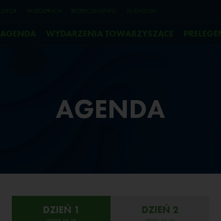
ZATOR
WSPÓŁPRACA
BEZPIECZEŃSTWO
IN ENGLISH
AGENDA
WYDARZENIA TOWARZYSZĄCE
PRELEGE
AGENDA
DZIEŃ 1
DZIEŃ 2