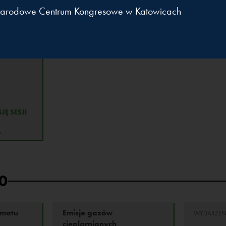
SZĄCE
arodowe Centrum Kongresowe w Katowicach
adowy.
dami –
a dla
u i
JĘ SESJI
A
0
imatu
Emisje gazów
WYDARZEN
cieplarnianych