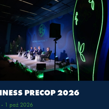
0
ka
Zielone finansowanie
ESG – cz
odpowie
WIĘCEJ
WIĘCEJ
PRELEGENCI
PRELEGEN
JĘ SESJI
ZOBACZ RETRANSMISJĘ SESJI
ZOBACZ R
TŁUMACZENIE
TRANSMISJA
TŁUMACZENIE
TRANS
INESS PRECOP 2026
0
 - 1 paź 2026