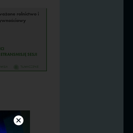
ażone rolnictwo i
żywnościowy
CI
ETRANSMISJĘ SESJI
MISJA
TŁUMACZENIE