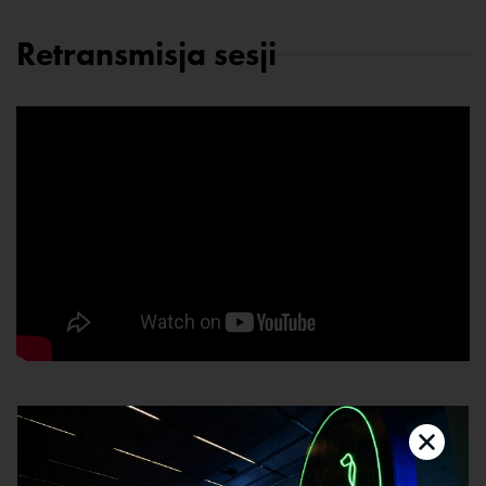
Retransmisja sesji
Prelegenci