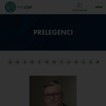
LOGOWANIE
PRELEGENCI
A
B
C
D
F
G
H
I
J
K
L
Ł
M