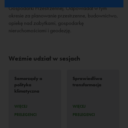
funkcję zastępcy prezydenta Miasta Tychy ds.
Gospodarki Przestrzennej. Odpowiadał w tym
okresie za planowanie przestrzenne, budownictwo,
opiekę nad zabytkami, gospodarkę
nieruchomościami i geodezję.
Weźmie udział w sesjach
Samorządy a
Sprawiedliwa
polityka
transformacja
klimatyczna
WIĘCEJ
WIĘCEJ
PRELEGENCI
PRELEGENCI