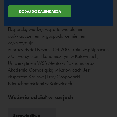
Jako ekspert w zakresie gospodarowania majątkiem
rekomendowany do rady nadzorczej Mostostalu
Zabrze S.A.
Ekspercką wiedzę, wspartą wieloletnim
doświadczeniem w gospodarce mieniem
wykorzystuje
w pracy dydaktycznej. Od 2005 roku współpracuje
z Uniwersytetem Ekonomicznym w Katowicach,
Uniwersytetem WSB Merito w Poznaniu oraz
Akademią Górnośląską w Katowicach. Jest
ekspertem Krajowej Izby Gospodarki
Nieruchomościami w Katowicach.
Weźmie udział w sesjach
Sprawiedliwa