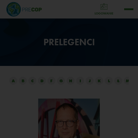
LOGOWANIE
PRELEGENCI
A
B
C
D
F
G
H
I
J
K
L
Ł
M