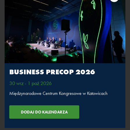
TRANSMISJA
TŁUMACZENIE
TRANSMISJA
TŁUMACZENIE
Emisje pod lupą
WIĘCEJ
PRELEGENCI
ZOBACZ RETRANSMISJĘ
SESJI
BUSINESS PRECOP 2026
30 wrz - 1 paź 2026
TRANSMISJA
TŁUMACZENIE
Międzynarodowe Centrum Kongresowe w Katowicach
11:30-12:00