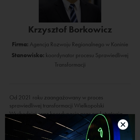
Krzysztof Borkowicz
Firma:
Agencja Rozwoju Regionalnego w Koninie
Stanowisko:
koordynator procesu Sprawiedliwej
Transformacji
Od 2021 roku zaangażowany w proces
sprawiedliwej transformacji Wielkopolski
Wschodniej oraz koordynację prac nad strategią
rozwoju subregionu. Od 2023 roku koordynuje cały
proces, w szczególności odpowiadając za sprawne
i efektywne wdrażanie Funduszu na rzecz