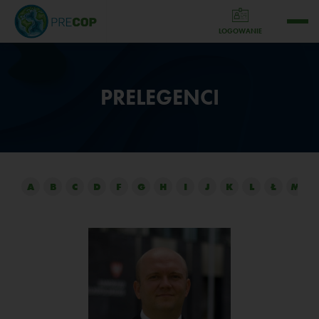
LOGOWANIE
PRELEGENCI
A
B
C
D
F
G
H
I
J
K
L
Ł
M