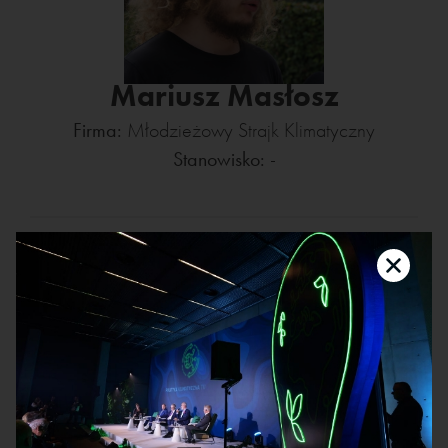
Mariusz Masłosz
Firma:
Młodzieżowy Strajk Klimatyczny
Stanowisko:
-
Dziewiętnastoletni aktywista klimatyczny z
Wrocławia. Od 2019 zaangażowany w działania
Młodzieżowego Strajku Klimatycznego. Od
września 2019 działa na rzecz edukacji
klimatycznej. Zaangażowany w organizację
wszystkich dotychczasowych edycji Szkolnej
Konferencji Klimatycznej. Z ramienia MSK członek
Klimatycznego Dialogu Młodzieżowego.