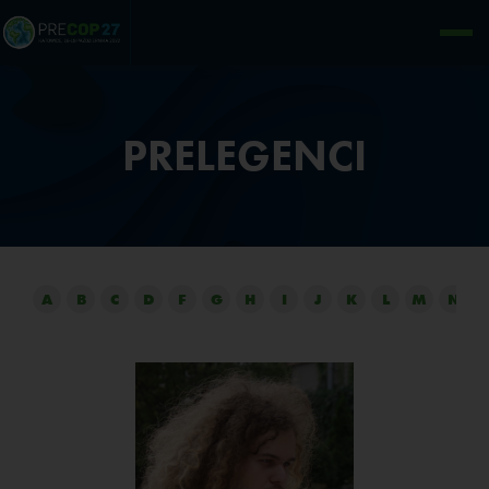
PRELEGENCI
A
B
C
D
F
G
H
I
J
K
L
M
N