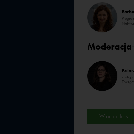
Barba
Progra
Networ
Moderacja
Katar
zastępc
Energe
Wróć do listy