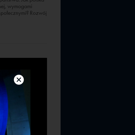
znej, wymogami
 społecznymi? Rozwój