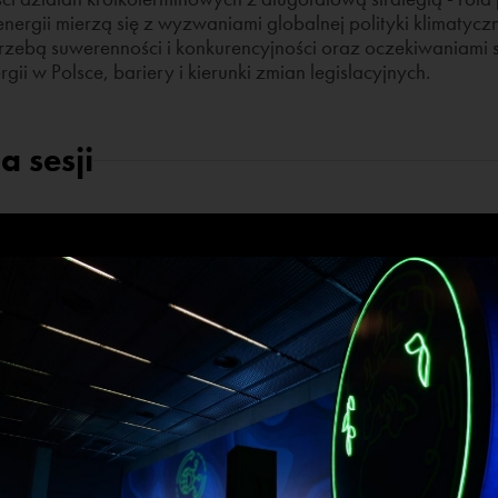
energii mierzą się z wyzwaniami globalnej polityki klimatyc
rzebą suwerenności i konkurencyjności oraz oczekiwaniami
i w Polsce, bariery i kierunki zmian legislacyjnych.
a sesji