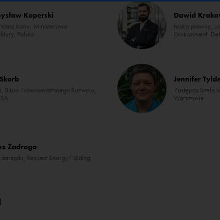
ysław Koperski
Dawid Krako
etarz stanu, Ministerstwo
radca prawny, Lo
uktury, Polska
Environment, Del
 Skorb
Jennifer Tyld
or, Biuro Zrównoważonego Rozwoju,
Zastępca Szefa M
 SA
Warszawie
sz Zadroga
 zarządu, Respect Energy Holding
a