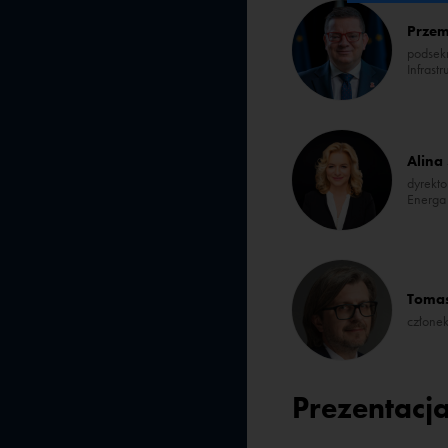
Przem
podsekr
Infrastr
Alina
dyrekt
Energa
Toma
członek
Prezentacj