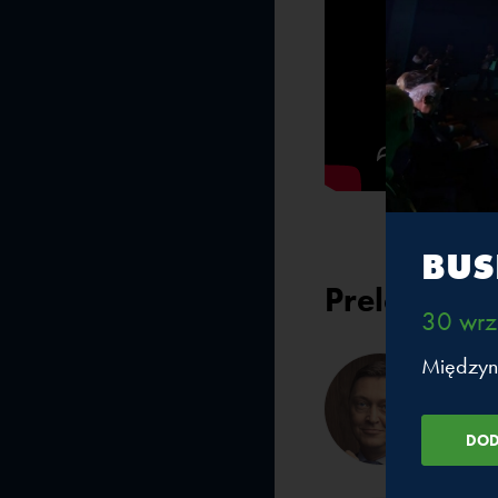
BUS
Prelegenci
30 wrz
Międzyn
Jacek
Head o
Bankin