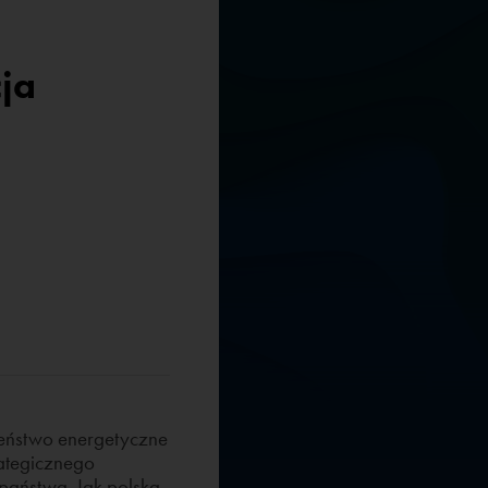
ja
czeństwo energetyczne
rategicznego
 państwa. Jak polska