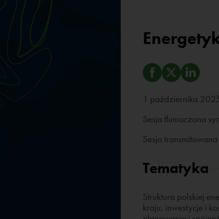
Energetyk
1 października 202
Sesja tłumaczona sy
Sesja transmitowana 
Tematyka
Struktura polskiej e
kraju, inwestycje i 
planowania i spójnoś