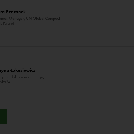
ra Penconek
mmes Manager, UN Global Compact
k Poland
zyna Łukasiewicz
zyni redaktora naczelnego,
tyka24