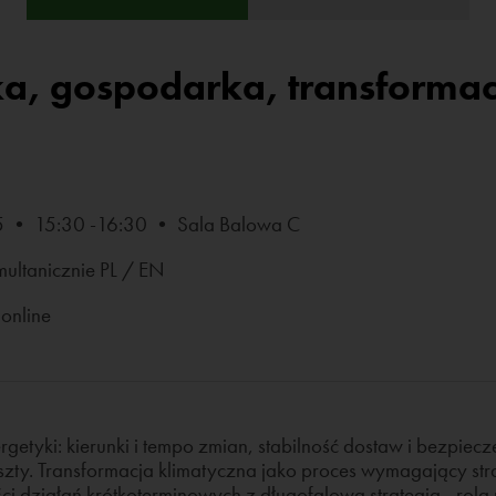
a, gospodarka, transformac
5 • 15:30 -16:30 • Sala Balowa C
multanicznie PL / EN
online
nergetyki: kierunki i tempo zmian, stabilność dostaw i bezpie
koszty. Transformacja klimatyczna jako proces wymagający st
ci działań krótkoterminowych z długofalową strategią - rola