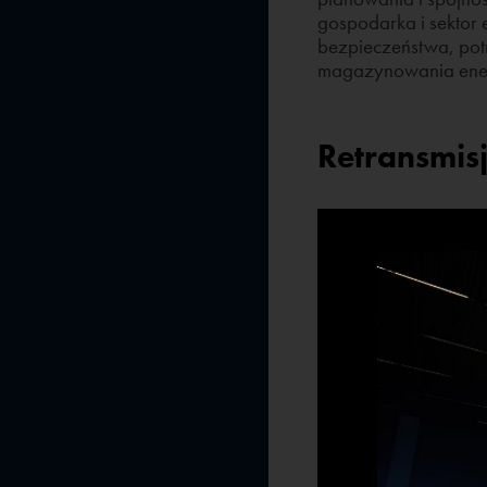
gospodarka i sektor 
bezpieczeństwa, pot
magazynowania energi
Retransmisj