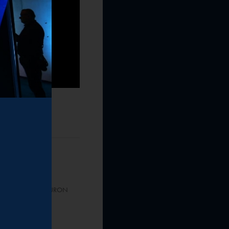
owski
ądu ds. handlu, TAURON
A