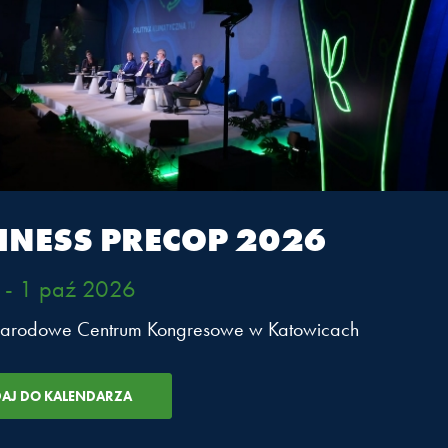
INESS PRECOP 2026
 - 1 paź 2026
arodowe Centrum Kongresowe w Katowicach
 Czerniak
Piotr Gołębi
f Sectors & Coverage, Wholesale
wiceprezes zarz
g, ING Bank Śląski SA
Polska Energia S