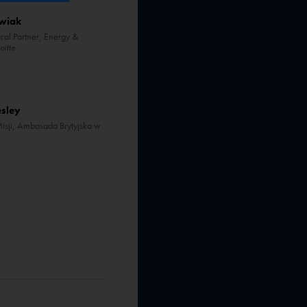
wiak
cal Partner, Energy &
oitte
esley
isji, Ambasada Brytyjska w