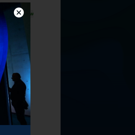
Ś
T
U
W
Z
Ż
Brytyjska w