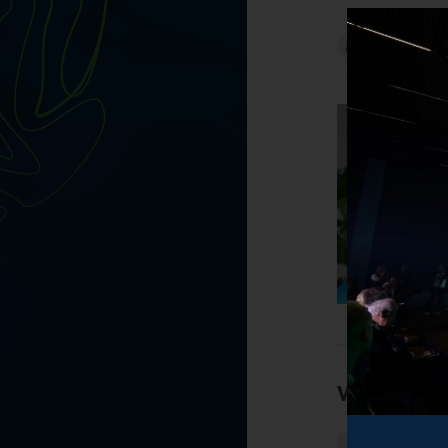
A
B
C
D
Weźmie udz