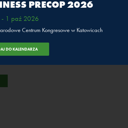
INESS PRECOP 2026
 cz. 2
Energetyka,
gospodarka,
 - 1 paź 2026
transformacja
arodowe Centrum Kongresowe w Katowicach
WIĘCEJ
PRELEGENCI