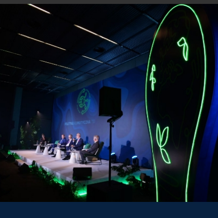
F
G
H
I
J
K
L
Ł
M
N
O
P
R
S
Jennifer Tyldesley
Stanowisko:
Zastępca Szefa Misji, Ambasada 
Warszawie
iał w sesjach