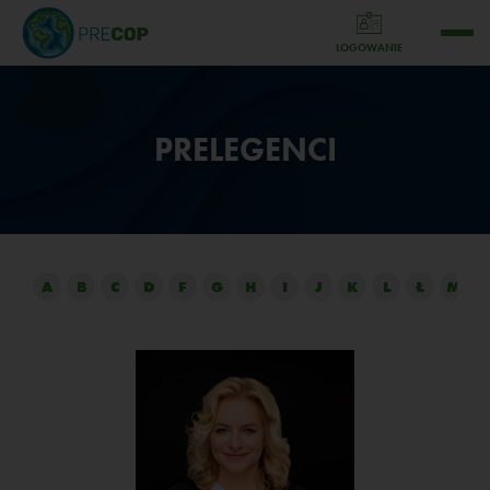
LOGOWANIE
PRELEGENCI
A
B
C
D
F
G
H
I
J
K
L
Ł
M