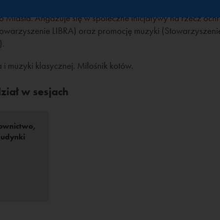
rsowych przy Zarządzie Głównym SARP. Jest współzałożycie
Miasta. Angażuje się w społeczne inicjatywy na rzecz och
towarzyszenie LIBRA) oraz promocję muzyki (Stowarzyszeni
).
 i muzyki klasycznej. Miłośnik kotów.
iał w sesjach
ownictwo,
budynki