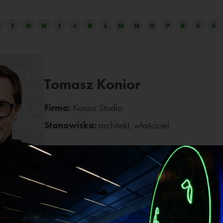
F
G
H
I
J
K
L
M
N
O
P
R
S
Ś
Tomasz Konior
Firma:
Konior Studio
Stanowisko:
architekt, właściciel
banista. Absolwent Wydziału Architektury Politechniki Krakow
racę doktorską pt. „Ewolucja przestrzeni publicznej w budyn
95 roku prowadzi autorskie biuro architektoniczne Konior St