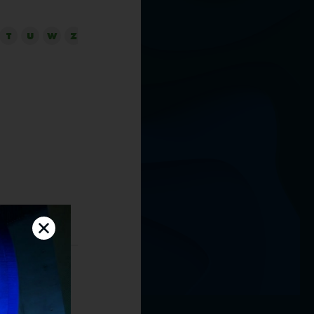
T
U
W
Z
skiej. W 2019
kach dla
udio. Autor