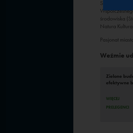
Sędziów Konku
Współczesnego 
środowiska (S
Natura Kultura
Pasjonat miasta
Weźmie udz
Zielone bud
efektywne 
WIĘCEJ
PRELEGENCI