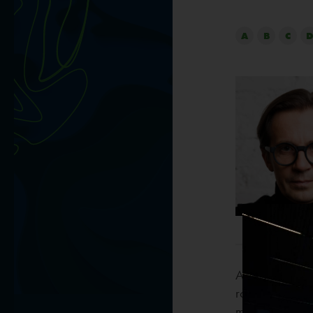
A
B
C
D
Architekt i ur
roku obronił p
muzyki”. Od 19