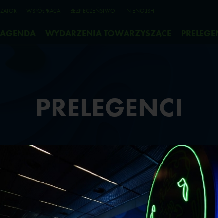
ZATOR
WSPÓŁPRACA
BEZPIECZEŃSTWO
IN ENGLISH
AGENDA
WYDARZENIA TOWARZYSZĄCE
PRELEGE
PRELEGENCI