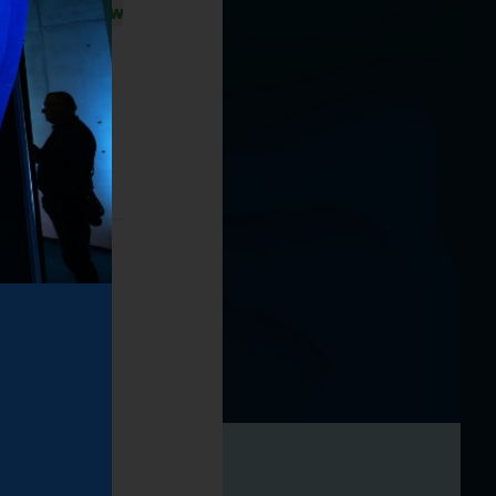
T
U
V
W
Z
Ż
racji zmiany z