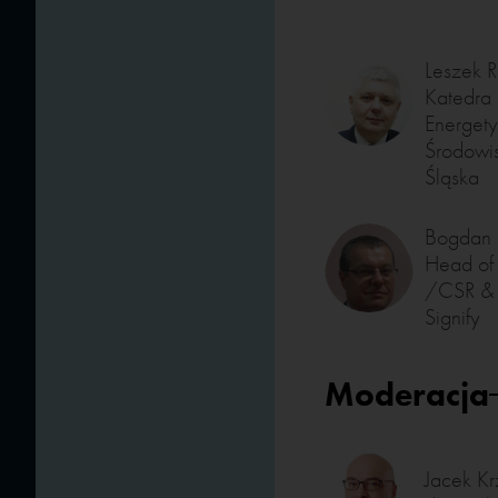
Leszek 
Katedra
Energety
Środowis
Śląska
Bogdan 
Head of 
/CSR & S
Signify
Moderacja
Jacek Kr