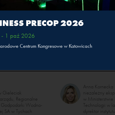
INESS PRECOP 2026
 - 1 paź 2026
arodowe Centrum Kongresowe w Katowicach
Anna Kornecka
w Gieleciak
niezależny ekspe
arządu, Regionalne
w Ministerstwie 
 Godpodarki Wodno-
Technologii w 
ej SA w Tychach
dyrektor instytu