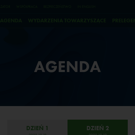
ZATOR
WSPÓŁPRACA
BEZPIECZEŃSTWO
IN ENGLISH
AGENDA
WYDARZENIA TOWARZYSZĄCE
PRELEGE
AGENDA
DZIEŃ 1
DZIEŃ 2