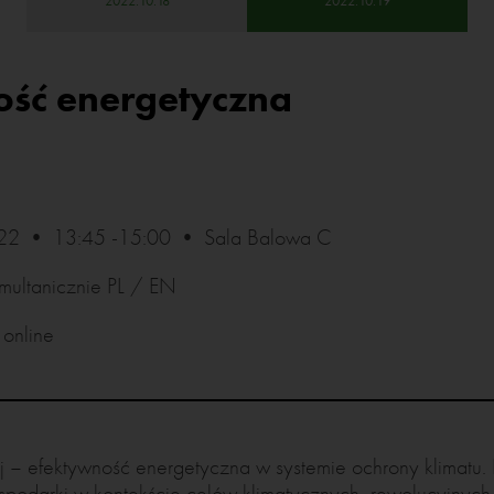
2022.10.18
2022.10.19
ość energetyczna
022 • 13:45 -15:00 • Sala Balowa C
multanicznie PL / EN
 online
 – efektywność energetyczna w systemie ochrony klimatu. P
podarki w kontekście celów klimatycznych, rewolucyjnych