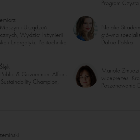
Program Czysta 
Remiorz
 Maszyn i Urządzeń
Natalia Strado
cznych, Wydział Inżynierii
główna specjalis
ka i Energetyki, Politechnika
Dalkia Polska
Ślęk
Mariola Zmudzi
Public & Government Affairs
wiceprezes, Kr
ustainability Champion,
Poszanowania E
zemiński