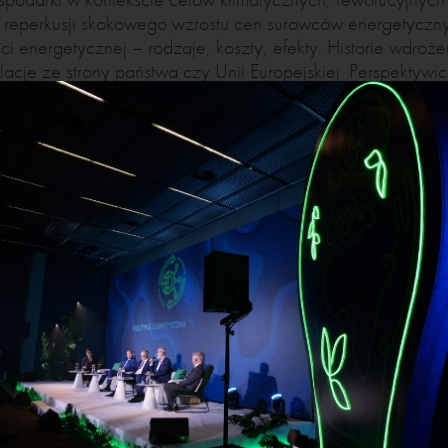
 reperkusji skokowego wzrostu cen surowców energetyczny
i energetycznej – rodzaje, koszty, efekty. Historie wdroż
acje ze strony państwa czy Unii Europejskiej. Perspektywi
a sesji