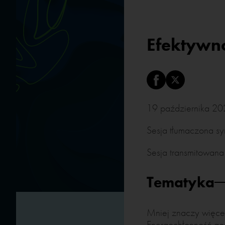
Efektywn
19 października 2
Sesja tłumaczona sy
Sesja transmitowana
Tematyka
Mniej znaczy więcej
Energochłonność gos