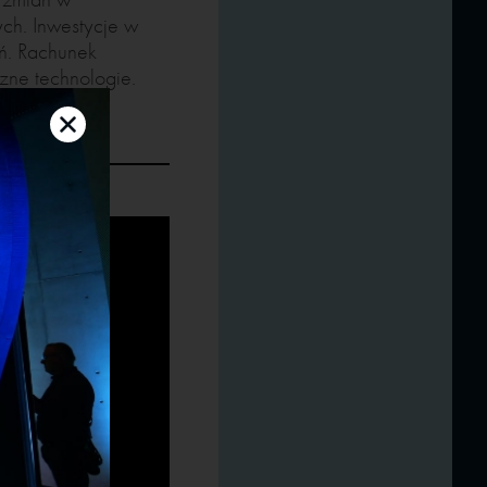
ch. Inwestycje w
eń. Rachunek
czne technologie.