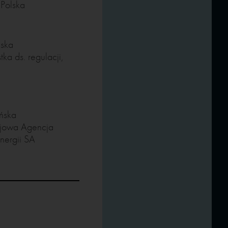
Polska
mska
tka ds. regulacji,
ńska
ajowa Agencja
nergii SA