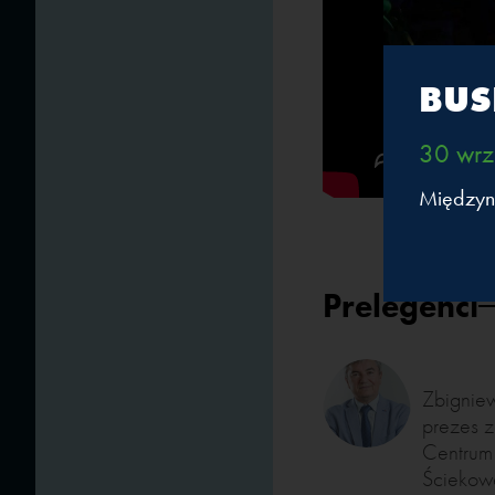
BUS
30 wrz
Międzyn
Prelegenci
Zbignie
prezes z
Centrum
Ściekow