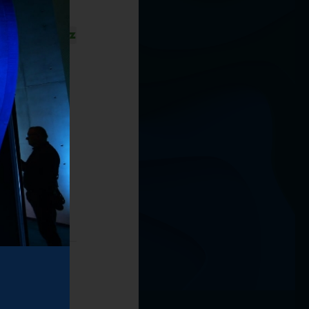
T
U
W
Z
a Allegro