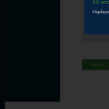
30 wrz
MŚP w zielo
transformacj
Międzyn
WIĘCEJ
PRELEGENCI
POWRÓT