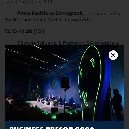
członek zarządu, FOB
·
Anna Kędziora-Szwagrzak
, prezes zarządu,
dyrektor generalna, Veolia Energia Łódź
12.15-12.30 (15‘)
· Climate Talks cz. I: Pozycja USA w walce o
klimat
USA od lat pełnią rolę żandarma świata w kontekście
bezpieczeństwa. Czy teraz Ameryka chce stanąć na
czołowej pozycji również w walce z klimatycznymi
emisjami, inwestując w zieloną technologię i zaostrzając
regulacje?
Wystąpienie:
·
Erin Nickerson
, konsul generalna Stanów
Zjednoczonych Ameryki w Krakowie