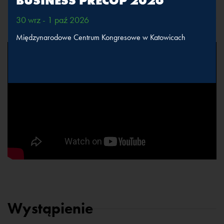
BUSINESS PRECOP 2026
Retransmisja sesji
30 wrz - 1 paź 2026
Międzynarodowe Centrum Kongresowe w Katowicach
Wystąpienie