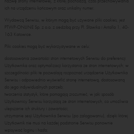
nazwę strony internetowej, z której pochodzą, czas przechowywania
ich na urządzeniu końcowym oraz unikalny numer.
Wydawcą Serwisu, w którym mogą być używane pliki cookies, jest
PTWP-ONLINE Sp. z o.o. z siedzibą przy Pl. Sławika i Antalla 1, 40-
163 Katowice.
Pliki cookies mogą być wykorzystywane w celu:
dostosowania zawartości stron internetowych Serwisu do preferencji
Użytkownika oraz optymalizacji korzystania ze stron internetowych; w
szczególności pliki te pozwalają rozpoznać urządzenie Użytkownika
Serwisu i odpowiednio wyświetlić stronę internetową, dostosowaną
do jego indywidualnych potrzeb;
tworzenia statystyk, które pomagają zrozumieć, w jaki sposób
Użytkownicy Serwisu korzystają ze stron internetowych, co umożliwia
ulepszanie ich struktury i zawartości;
utrzymanie sesji Użytkownika Serwisu (po zalogowaniu), dzięki której
Użytkownik nie musi na każdej podstronie Serwisu ponownie
wpisywać loginu i hasła;