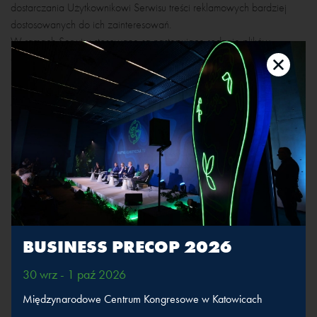
dostarczania Użytkownikowi Serwisu treści reklamowych bardziej
dostosowanych do ich zainteresowań.
W ramach Serwisu stosowane są następujące rodzaje plików
cookies:
"niezbędne" pliki cookies, umożliwiające korzystanie z usług
dostępnych w ramach Serwisu, np. uwierzytelniające pliki cookies
wykorzystywane do usług wymagających uwierzytelniania w ramach
Serwisu;
pliki cookies służące do zapewnienia bezpieczeństwa, np.
wykorzystywane do wykrywania nadużyć w zakresie
uwierzytelniania w ramach Serwisu;
"statystyczne" pliki cookies, umożliwiające zbieranie informacji o
sposobie korzystania ze stron internetowych Serwisu;
"funkcjonalne" pliki cookies, umożliwiające "zapamiętanie" wybranych
BUSINESS PRECOP 2026
przez Użytkownika ustawień i personalizację interfejsu Użytkownika,
30 wrz - 1 paź 2026
np. w zakresie wybranego języka lub regionu, z którego pochodzi
Użytkownik, rozmiaru czcionki, wyglądu strony internetowej itp.;
Międzynarodowe Centrum Kongresowe w Katowicach
"reklamowe" pliki cookies, umożliwiające dostarczanie Użytkownikom