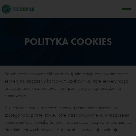
POLITYKA COOKIES
Serwis może stosować pliki cookies, tj. informacje zapisywane przez
serwery na urządzeniu końcowym użytkownika, które serwery mogą
odczytać przy każdorazowym połączeniu się z tego urządzenia
końcowego.
Pliki cookies (tzw. ciasteczka) stanowią dane informatyczne, w
szczególności pliki tekstowe, które przechowywane są w urządzeniu
końcowym Użytkownika Serwisu i przeznaczone są do korzystania ze
stron internetowych Serwisu. Pliki cookies zazwyczaj zawierają