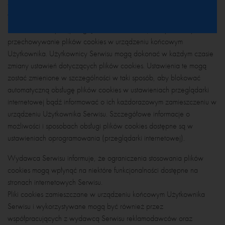
treści reklamowych bardziej dostosowanych do ich zainteresowań.
W wielu przypadkach oprogramowanie służące do przeglądania
stron internetowych (przeglądarka internetowa) domyślnie dopuszcza
przechowywanie plików cookies w urządzeniu końcowym
Użytkownika. Użytkownicy Serwisu mogą dokonać w każdym czasie
zmiany ustawień dotyczących plików cookies. Ustawienia te mogą
zostać zmienione w szczególności w taki sposób, aby blokować
automatyczną obsługę plików cookies w ustawieniach przeglądarki
internetowej bądź informować o ich każdorazowym zamieszczeniu w
urządzeniu Użytkownika Serwisu. Szczegółowe informacje o
możliwości i sposobach obsługi plików cookies dostępne są w
ustawieniach oprogramowania (przeglądarki internetowej).
Wydawca Serwisu informuje, że ograniczenia stosowania plików
cookies mogą wpłynąć na niektóre funkcjonalności dostępne na
stronach internetowych Serwisu.
Pliki cookies zamieszczane w urządzeniu końcowym Użytkownika
Serwisu i wykorzystywane mogą być również przez
współpracujących z wydawcą Serwisu reklamodawców oraz