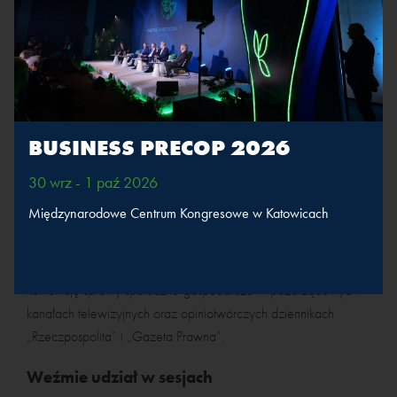
2009” oraz licznymi nagrodami branżowymi.
W latach 1998-2019 byłem członkiem Business Centre Club,
wieloletnim szefem Konwentu BCC, ministrem „Gabinetu Cieni”,
a od 2018 r. wiceprezesem BCC. Z ramienia tej organizacji
pracodawców, w latach 2012-2019, pełniłem funkcje
wiceprzewodniczącego Trójstronnej Komisji ds. Społeczno-
BUSINESS PRECOP 2026
Gospodarczych i Rady Dialogu Społecznego.
30 wrz - 1 paź 2026
Obecnie jestem członkiem zespołu ekspertów Komisji
Międzynarodowe Centrum Kongresowe w Katowicach
Europejskiej ‘Team Europe’ i szefem Rady Gospodarczej,
działającej na rzecz aliansu politycznego opozycji
demokratycznej pn. Koalicja Polska – PSL,UED. Często
komentuję sprawy społeczno-gospodarcze w pozarządowych
kanałach telewizyjnych oraz opiniotwórczych dziennikach
„Rzeczpospolita” i „Gazeta Prawna”.
Weźmie udział w sesjach