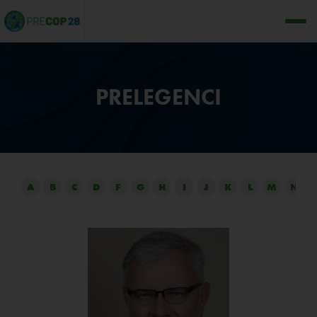
PRELEGENCI
A
B
C
D
F
G
H
I
J
K
L
M
N