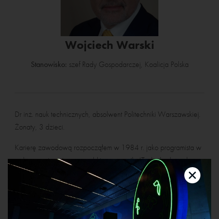
Wojciech Warski
Stanowisko:
szef Rady Gospodarczej, Koalicja Polska
Dr inż. nauk technicznych, absolwent Politechniki Warszawskiej.
Żonaty, 3 dzieci.
Karierę zawodową rozpocząłem w 1984 r. jako programista w
rodzącym się wówczas polskim przemyśle IT, dochodząc do
pozycji szefa działu rozwoju firmy. W 1990 założyłem własną
firmę informatyczną, przekształconą w 2007 r. w spółkę akcyjną
Softex Data SA. Firma była nagrodzona tytułem „Mazowieckiej
Firmy Roku 2003”, złotą statuetką „Lidera Polskiego Biznesu