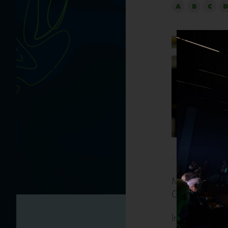
A
B
C
D
Mariusz Deląg,
Gliwice.
Inżynier, abso