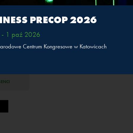
w branży Automotive (Polska, Niemcy, Uzbekistan). Człon
. kompetencji w Motoryzacji i Elektromobilności. Obecnie 
nowania strategicznego rozwoju firmy, podnoszenie efekty
INESS PRECOP 2026
rzedsiębiorstwa oraz wdrażanie inwestycji poprawiających
 - 1 paź 2026
arodowe Centrum Kongresowe w Katowicach
ział w sesjach
GENCI