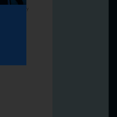
ek Rady
odpowiedzialny
wności
 skuteczność