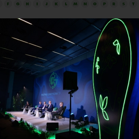
F
G
H
I
J
K
L
M
N
O
P
R
S
T
Mariusz Deląg
Firma:
Stellantis Gliwice Sp. z o.o.
Stanowisko:
kierownik ds. strategii i rozwoju
 Kierownik ds. planowania rozwoju oraz strategii w firmie St
lwent Politechniki Gliwickiej, 26 lat doświadczenia na różn