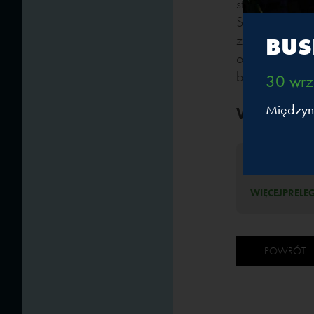
stanowiskach 
Sektorowej ds
za proces pla
BUS
operacyjnej p
biznesową.
30 wrz
Międzyn
Weźmie ud
E-mobilność
WIĘCEJ
PRELE
POWRÓT