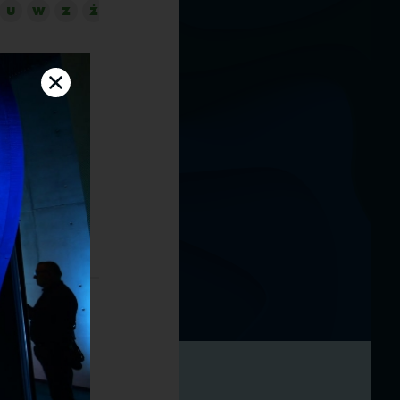
U
W
Z
Ż
ellantis
ych