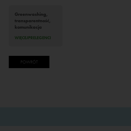
Greenwashing,
transparentność,
komunikacja
WIĘCEJ
PRELEGENCI
POWRÓT