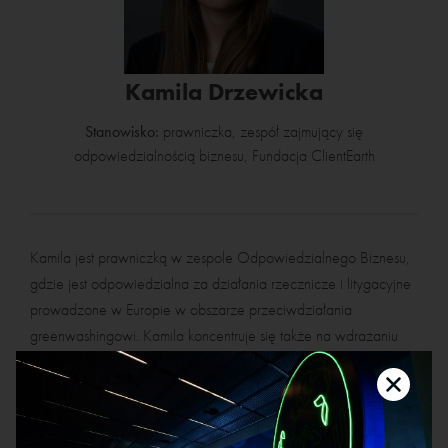
Kamila Drzewicka
Stanowisko:
prawniczka, zespół zajmujący się
odpowiedzialnością biznesu, Fundacja ClientEarth
Kamila jest prawniczką w zespole Odpowiedzialnego Biznesu,
gdzie jest odpowiedzialna za działania rzecznicze i litygacyjne
prowadzone w Europie w obszarze przeciwdziałania
greenwashingowi. Kamila koncentruje się także na wdrażaniu
strategii prawnych mających na celu spowodowanie, że biznes
właściwie uwzględnia ryzyka związane z ochroną środowiska i
klimatem oraz bierze odpowiedzialność za skutki zmian klimatu.