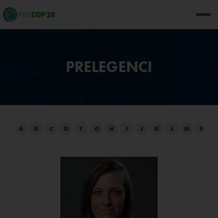
PRELEGENCI
A
B
C
D
F
G
H
I
J
K
L
M
N