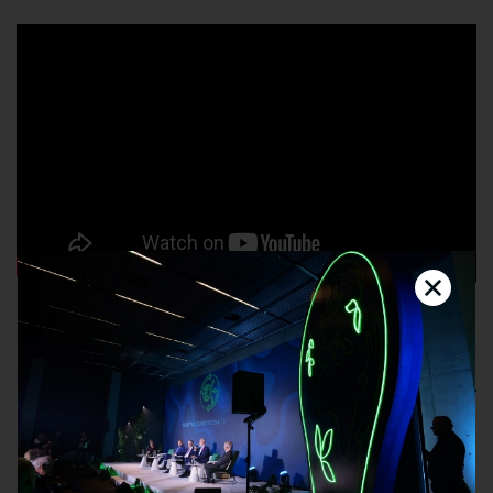
Prelegenci
Henryk Borczyk
wiceprzewodniczący zarządu, Górnośląsko-Zagłębiowska