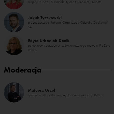
Deputy Director, Sustainability and Economics, Deloitte
Jakub Tyczkowski
prezes zarządu, Rekopol Organizacja Odzysku Opakowań
SA
Edyta Urbaniak-Konik
pełnomocnik zarządu ds. zrównoważonego rozwoju, PreZero
Polska
Moderacja
Mateusz Orzeł
specjalista ds. podatków, wykładowca, ekspert, UNGC