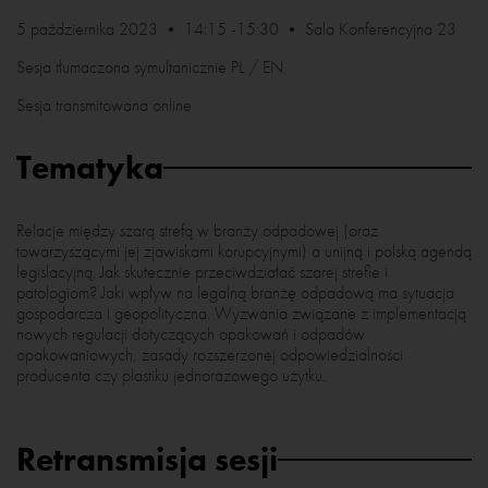
5 października 2023 • 14:15 -15:30 • Sala Konferencyjna 23
Sesja tłumaczona symultanicznie PL / EN
Sesja transmitowana online
Tematyka
Relacje między szarą strefą w branży odpadowej (oraz
towarzyszącymi jej zjawiskami korupcyjnymi) a unijną i polską agendą
legislacyjną. Jak skutecznie przeciwdziałać szarej strefie i
patologiom? Jaki wpływ na legalną branżę odpadową ma sytuacja
gospodarcza i geopolityczna. Wyzwania związane z implementacją
nowych regulacji dotyczących opakowań i odpadów
opakowaniowych, zasady rozszerzonej odpowiedzialności
producenta czy plastiku jednorazowego użytku.
Retransmisja sesji