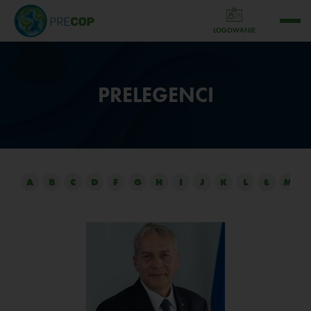
LOGOWANIE
PRELEGENCI
A
B
C
D
F
G
H
I
J
K
L
Ł
M