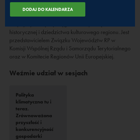
konkurencyjności gospodarki województwa
śląskiego. Promuje ideę samorządności, a także
inicjatywy służące pielęgnowaniu pamięci
historycznej i dziedzictwa kulturowego regionu. Jest
przedstawicielem Związku Województw RP w
Komisji Wspólnej Rządu i Samorządu Terytorialnego
oraz w Komitecie Regionów Unii Europejskiej.
Weźmie udział w sesjach
Polityka
klimatyczna tu i
teraz.
Zrównoważona
przyszłość i
konkurencyjność
gospodarki