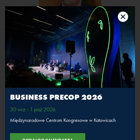
Tomasz Suligowski
Firma:
OK Operator Kaucyjny SA
Stanowisko:
prezes zarządu
Weźmie udział w sesjach
BUSINESS PRECOP 2026
30 wrz - 1 paź 2026
Zielona rewolucja
w odpadach
Międzynarodowe Centrum Kongresowe w Katowicach
WIĘCEJ