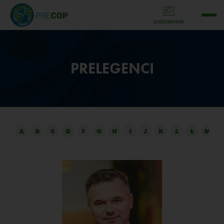
LOGOWANIE
PRELEGENCI
A
B
C
D
F
G
H
I
J
K
L
Ł
M