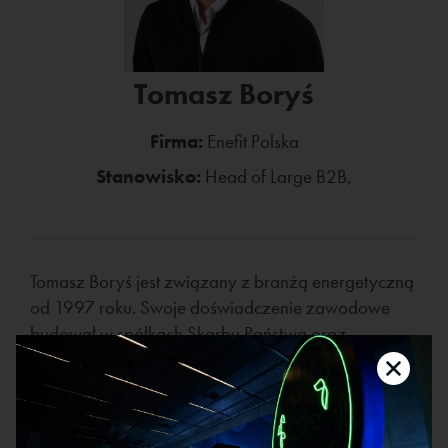
Tomasz Boryś
Firma:
Enefit Polska
Stanowisko:
Head of Large B2B,
Tomasz Boryś jest związany z branżą energetyczną
od 1997 roku. Swoje doświadczenie zawodowe
budował w spółkach Skarbu Państwa oraz
największych w Polsce firmach z udziałem kapitału
zagranicznego. Jest absolwentem Politechniki
Śląskiej oraz Politechniki Częstochowskiej. Zdobytą
wiedzę wzbogaca realnymi doświadczeniami z