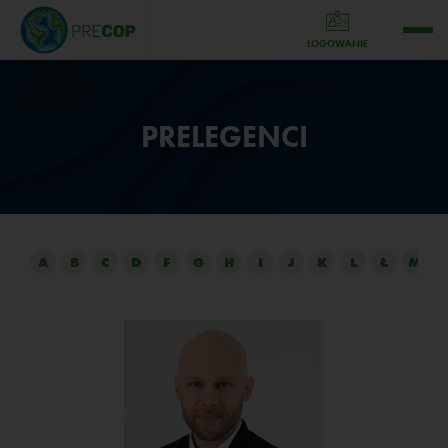
LOGOWANIE
PRELEGENCI
A
B
C
D
F
G
H
I
J
K
L
Ł
M