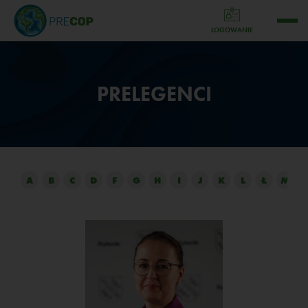
LOGOWANIE
PRELEGENCI
A
B
C
D
F
G
H
I
J
K
L
Ł
M