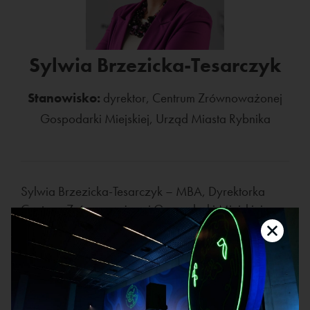
Sylwia Brzezicka-Tesarczyk
Stanowisko:
dyrektor, Centrum Zrównoważonej
Gospodarki Miejskiej, Urząd Miasta Rybnika
Sylwia Brzezicka-Tesarczyk – MBA, Dyrektorka
Centrum Zrównoważonej Gospodarki Miejskiej w
Urzędzie Miasta Rybnika. Absolwentka Politechniki
Śląskiej, ukończyła studia podyplomowe z zakresu
zarządzania, administracji, audytu energetycznego
i pedagogiki akademickiej. Ekspertka programów
Fundusze Europejskie dla Śląskiego 2021-2027 w