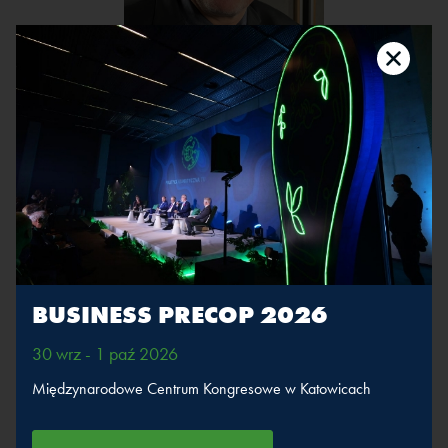
Piotr Myszor
Stanowisko:
dziennikarz, WNP.pl
Weźmie udział w sesjach
BUSINESS PRECOP 2026
Polska w
Emisje pod lupą
europejskiej
30 wrz - 1 paź 2026
polityce
klimatycznej
Międzynarodowe Centrum Kongresowe w Katowicach
WIĘCEJ
WIĘCEJ