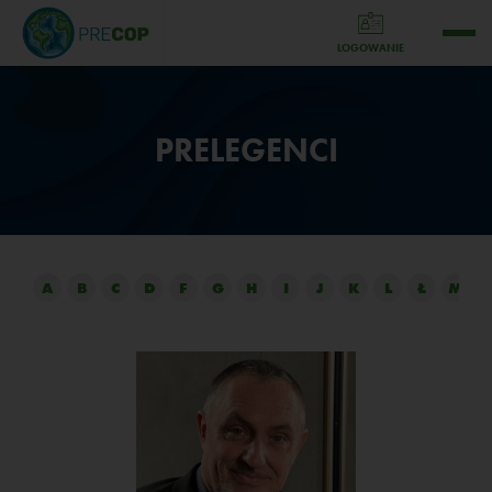
LOGOWANIE
PRELEGENCI
A
B
C
D
F
G
H
I
J
K
L
Ł
M