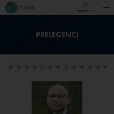
LOGOWANIE
PRELEGENCI
A
B
C
D
F
G
H
I
J
K
L
Ł
M