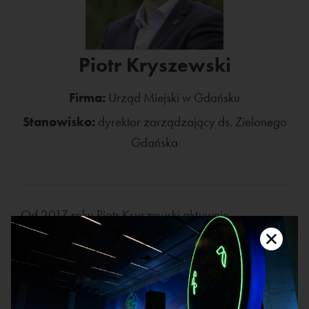
Piotr Kryszewski
Firma:
Urząd Miejski w Gdańsku
Stanowisko:
dyrektor zarządzający ds. Zielonego
Gdańska
Od 2017 roku Piotr Kryszewski aktywnie
współtworzy politykę komunalną Gdańska,
koncentrując się na kluczowych obszarach rozwoju
miasta.
Jako Dyrektor Zarządzający ds. Zielonego