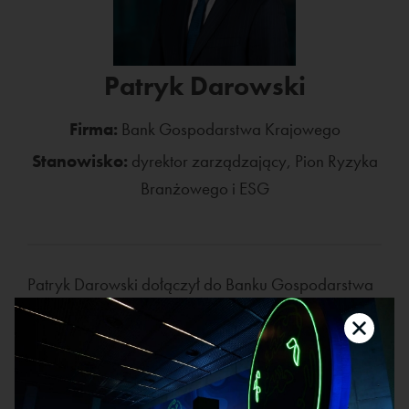
Patryk Darowski
Firma:
Bank Gospodarstwa Krajowego
Stanowisko:
dyrektor zarządzający, Pion Ryzyka
Branżowego i ESG
Patryk Darowski dołączył do Banku Gospodarstwa
Krajowego w 2017 roku. Kieruje Pionem Ryzyka
Branżowego i ESG i jest członkiem Komitetu ds. ESG.
Patryk prowadzi wewnętrzny projekt wdrażający
odpowiednie standardy i regulacje ESG w BGK