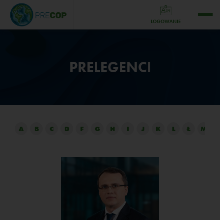
LOGOWANIE
PRELEGENCI
A
B
C
D
F
G
H
I
J
K
L
Ł
M