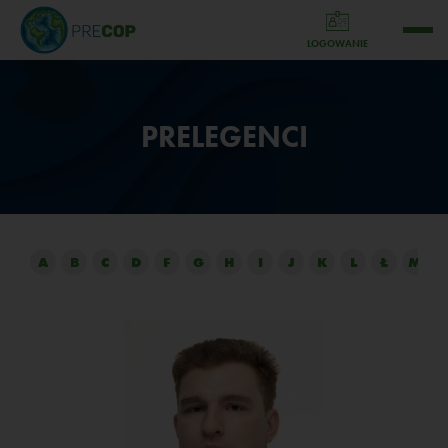
LOGOWANIE
PRELEGENCI
A
B
C
D
F
G
H
I
J
K
L
Ł
M