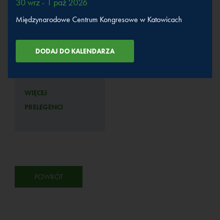
30 wrz - 1 paź 2026
Międzynarodowe Centrum Kongresowe w Katowicach
Weźmie udział w sesjach
Emisje pod lupą
WIĘCEJ
PRELEGENCI
POWRÓT