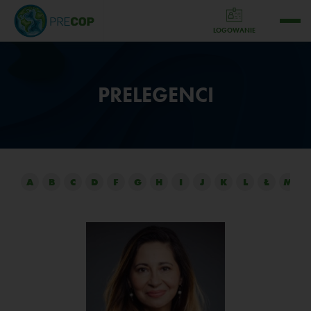
LOGOWANIE
PRELEGENCI
A
B
C
D
F
G
H
I
J
K
L
Ł
M