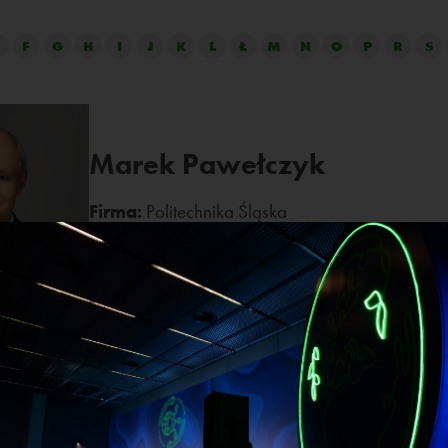
F
G
H
I
J
K
L
Ł
M
N
O
P
R
S
Marek Pawełczyk
Firma:
Politechnika Śląska
Stanowisko:
rektor
nż. Marek Pawełczyk, czł. kor. PAN
hniki Śląskiej w kadencji 2024-2028. Profesor i kierownik K