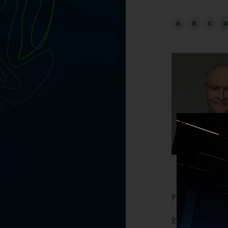
A
B
C
D
Prof. dr hab. i
Rektor Politec