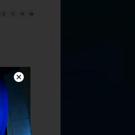
Ś
T
U
W
Z
Ż
atedry Pomiarów