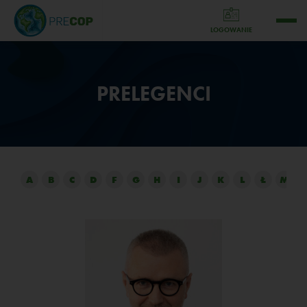
LOGOWANIE
PRELEGENCI
A
B
C
D
F
G
H
I
J
K
L
Ł
M