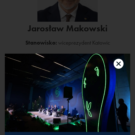
Jarosław Makowski
Stanowisko:
wiceprezydent Katowic
Wiceprezydent Katowic. Tworzył i kierował
Instytutem Obywatelskim (polityczny think-tank).
Pomysłodawca katowickiego stowarzyszenia
BoMiasto. Autor między innymi: „Wariacje
Tischnerowskie” (2012), „Kościół w czasach dobrej
zmiany” (2021). Stale publikuje w Gazecie
Wyborczej, Newsweeku, Polityce czy
Rzeczpospolitej. Obszary zainteresowania: