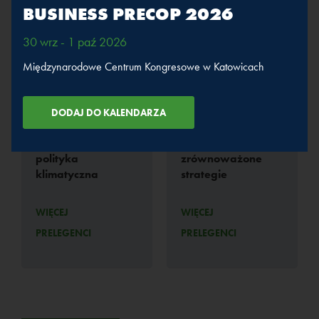
transformacja energetyczna, zmiany klimatu,
BUSINESS PRECOP 2026
rewitalizacja, rozwój miasta.
30 wrz - 1 paź 2026
Międzynarodowe Centrum Kongresowe w Katowicach
Weźmie udział w sesjach
Samorządy a
Miasta i ich
polityka
zrównoważone
klimatyczna
strategie
WIĘCEJ
WIĘCEJ
PRELEGENCI
PRELEGENCI