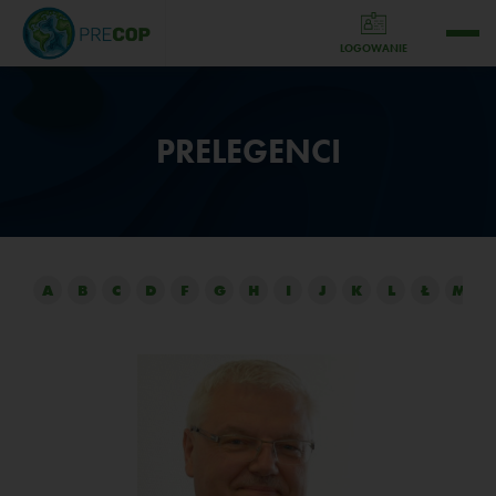
LOGOWANIE
PRELEGENCI
A
B
C
D
F
G
H
I
J
K
L
Ł
M