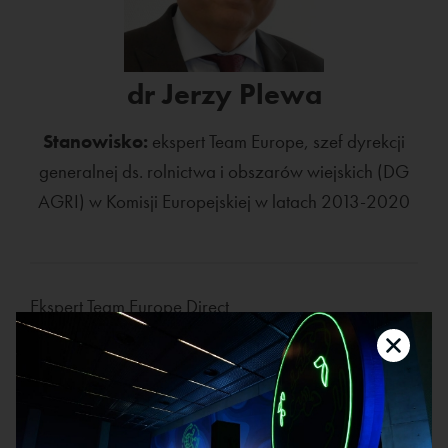
dr Jerzy Plewa
Stanowisko:
ekspert Team Europe, szef dyrekcji
generalnej ds. rolnictwa i obszarów wiejskich (DG
AGRI) w Komisji Europejskiej w latach 2013-2020
Ekspert Team Europe Direct
W latach 2013-2019 Dyrektor Generalny w Komisji
Europejskiej, Dyrekcja ds. Rolnictwa i Obszarów
Wiejskich, a od 2006 do 2013 Zastępca Dyrektora
Generalnego. W latach 1997-2004 Wiceminister