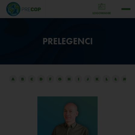
LOGOWANIE
PRELEGENCI
A
B
C
D
F
G
H
I
J
K
L
Ł
M