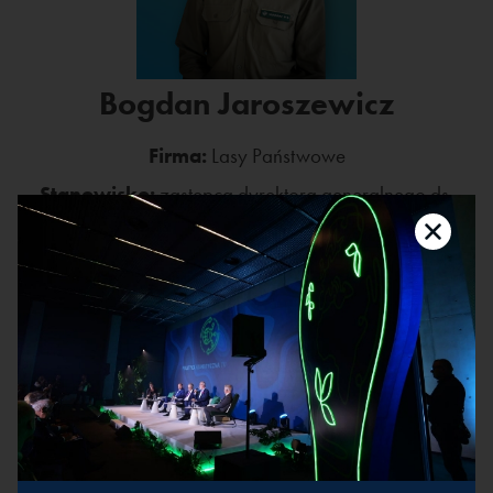
Bogdan Jaroszewicz
Firma:
Lasy Państwowe
Stanowisko:
zastępca dyrektora generalnego ds.
ochrony zasobów przyrodniczych
Profesor nauk ścisłych i przyrodniczych, leśnik, od
lutego 2024 roku Zastępca Dyrektora Generalnego
Lasów Państwowych ds. Ochrony Zasobów
Przyrodniczych. Wieloletni kierownik Białowieskiej
Stacji Geobotanicznej Uniwersytetu
Warszawskiego, wcześniej wicedyrektor