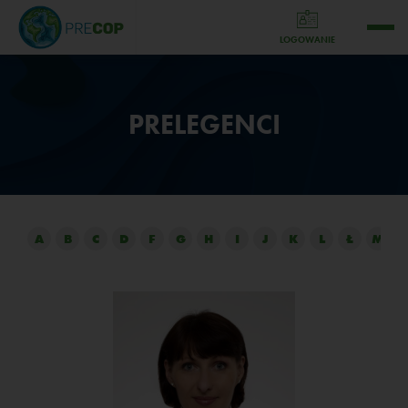
LOGOWANIE
PRELEGENCI
A
B
C
D
F
G
H
I
J
K
L
Ł
M