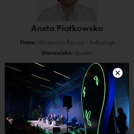
Aneta Piątkowska
Firma:
Ministerstwo Rozwoju i Technologii
Stanowisko:
dyrektor
Specjalizuje się w zagadnieniach analizy
ekonomicznej, w obszarze makroekonomicznych
uwarunkowań polskiej i światowej gospodarki, a
także otoczenia biznesu. Posiada doświadczenie w
obszarze projektowania polityk publicznych i
procesie zarządzania gospodarczego UE,
koordynacja zagadnień polityki gospodarczej,