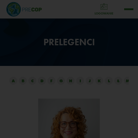
LOGOWANIE
PRELEGENCI
A
B
C
D
F
G
H
I
J
K
L
Ł
M